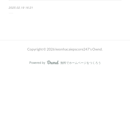
2025.02.19 16:21
Copyright ©
2026
keonhacaiepscore247's Ownd
.
Powered by
無料でホームページをつくろう
AmebaOwnd
フォロー